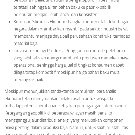
pelabuhan-pelabuhan utama pengekspor bijih besi mulai
teratasi, sehingga aliran bahan baku ke pabrik-pabrik
peleburan menjadi lebih lancar dan konsisten.
Kebijakan Stimulus Ekonomi: Langkah pemerintah di berbagai
negara dalam memberikan insentif pada sektor industri berat
membantu menjaga daya beli perusahaan konstruksi terhadap
material baja.
Inovasi Teknologi Produksi: Penggunaan metode peleburan
yang lebih efisien energi membantu produsen menekan biaya
operasional, sehingga harga jual di tingkat konsumen dapat
dijaga tetap kompetitif meskipun harga bahan baku mulai
merangkak naik.
Meskipun menunjukkan tanda-tanda pemulihan, para analis
ekonomi tetap menyarankan pelaku usaha untuk waspada
terhadap potensi perubahan kebijakan perdagangan internasional.
Ketegangan geopolitik di beberapa wilayah masih berisiko
mengganggu jalur distribusi energi yang merupakan komponen
biaya penting dalam produksi baja. Namun, untuk saat ini, stabilitas
harga memberikan sentimen positif bagi pasar modal, terutama