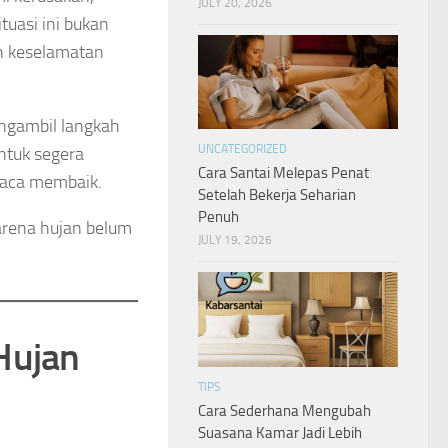
JULY 20, 2026
tuasi ini bukan
n keselamatan
ngambil langkah
UNCATEGORIZED
ntuk segera
Cara Santai Melepas Penat
uaca membaik.
Setelah Bekerja Seharian
Penuh
arena hujan belum
JULY 19, 2026
Hujan
TIPS
Cara Sederhana Mengubah
Suasana Kamar Jadi Lebih