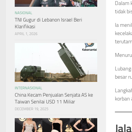
Dalam 
tidak b
NASIONAL
TNI Gugur di Lebanon Israel Beri
Ia meni
Klarifikasi
kecelak
APRIL 1, 2026
terutam
Menurut
Lubang-
besar r
INTERNASIONAL
Langkah
China Kecam Penjualan Senjata AS ke
korban 
Taiwan Senilai USD 11 Miliar
DECEMBER 19, 2025
Jal