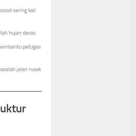
osial sering kali
lah hujan deras.
t membantu petugas
asalah jalan rusak
ruktur