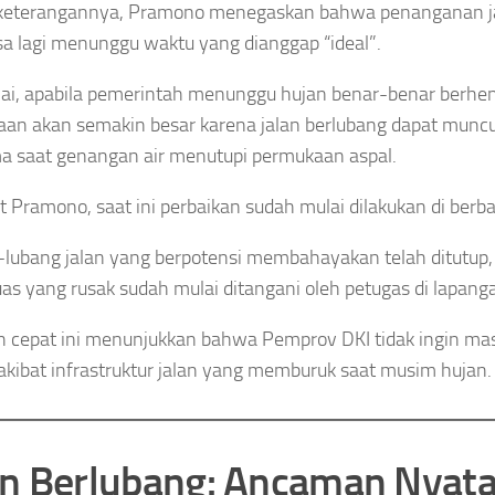
keterangannya, Pramono menegaskan bahwa penanganan ja
isa lagi menunggu waktu yang dianggap “ideal”.
lai, apabila pemerintah menunggu hujan benar-benar berhent
aan akan semakin besar karena jalan berlubang dapat munc
a saat genangan air menutupi permukaan aspal.
 Pramono, saat ini perbaikan sudah mulai dilakukan di berbaga
lubang jalan yang berpotensi membahayakan telah ditutup,
uas yang rusak sudah mulai ditangani oleh petugas di lapang
 cepat ini menunjukkan bahwa Pemprov DKI tidak ingin ma
akibat infrastruktur jalan yang memburuk saat musim hujan.
an Berlubang: Ancaman Nyata