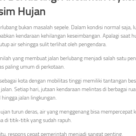
im Hujan
erlubang bukan masalah sepele. Dalam kondisi normal saja, l
bkan kendaraan kehilangan keseimbangan. Apalagi saat huj
tutup air sehingga sulit terlihat oleh pengendara.
 inilah yang membuat jalan berlubang menjadi salah satu pe
ntas paling umum di perkotaan.
 sebagai kota dengan mobilitas tinggi memiliki tantangan b
 jalan. Setiap hari, jutaan kendaraan melintas di berbagai ruas
l hingga jalan lingkungan.
hujan turun deras, air yang menggenang bisa mempercepat k
 di titik-titik yang sudah rapuh.
itu, respons cepat pemerintah menjadi sangat penting.