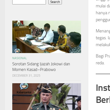
Search
mulai d
hanya 
penggun
Menangg
tegas. 
melakuk
Bagi Pr
NASIONAL
reda.
Sorotan Sidang Ijazah Jokowi dan
Momen Kasad–Prabowo
DECEMBER 31, 2025
Ins
Ber