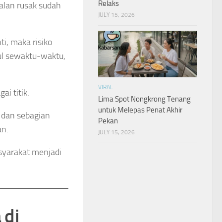
Relaks
lan rusak sudah
JULY 15, 2026
i, maka risiko
ul sewaktu-waktu,
VIRAL
i titik.
Lima Spot Nongkrong Tenang
untuk Melepas Penat Akhir
 dan sebagian
Pekan
an.
JULY 15, 2026
syarakat menjadi
 di