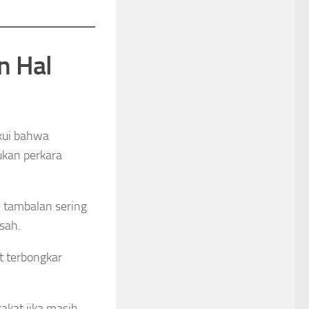
n Hal
kui bahwa
ukan perkara
 tambalan sering
sah.
t terbongkar
kat jika masih