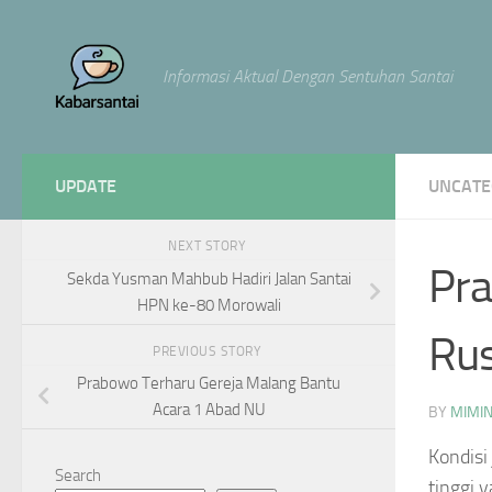
Skip to content
Informasi Aktual Dengan Sentuhan Santai
UPDATE
UNCATE
NEXT STORY
Pra
Sekda Yusman Mahbub Hadiri Jalan Santai
HPN ke-80 Morowali
Rus
PREVIOUS STORY
Prabowo Terharu Gereja Malang Bantu
Acara 1 Abad NU
BY
MIMI
Kondisi
Search
tinggi 