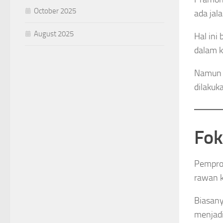
October 2025
ada jal
August 2025
Hal ini
dalam k
Namun 
dilakuk
Fok
Pemprov
rawan k
Biasany
menjadi