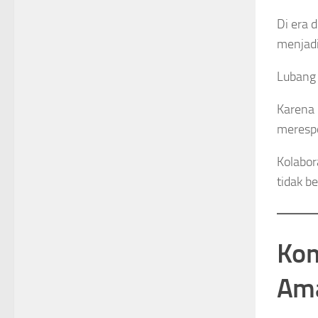
Di era 
menjadi
Lubang 
Karena 
merespo
Kolabor
tidak be
Kom
Ama