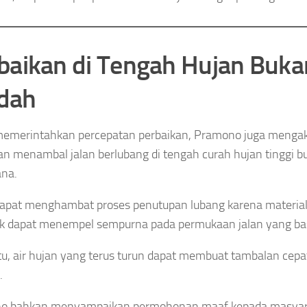
baikan di Tengah Hujan Buka
dah
memerintahkan percepatan perbaikan, Pramono juga menga
an menambal jalan berlubang di tengah curah hujan tinggi b
ana.
apat menghambat proses penutupan lubang karena material
dak dapat menempel sempurna pada permukaan jalan yang ba
itu, air hujan yang terus turun dapat membuat tambalan cepa
.
o bahkan menyampaikan permohonan maaf kepada masyara