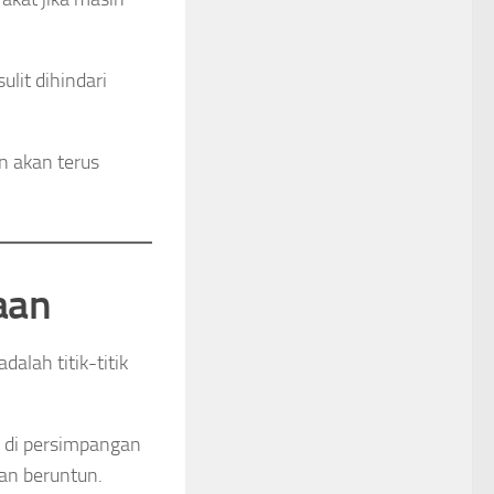
ulit dihindari
 akan terus
aan
alah titik-titik
u di persimpangan
an beruntun.