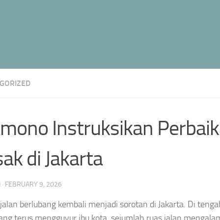
GORIZED
mono Instruksikan Perbaik
ak di Jakarta
N
·
FEBRUARY 9, 2026
 jalan berlubang kembali menjadi sorotan di Jakarta. Di teng
yang terus mengguyur ibu kota, sejumlah ruas jalan mengala