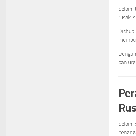
Selain i
rusak, 
Dishub 
membut
Dengan 
dan urg
Per
Rus
Selain 
penanga