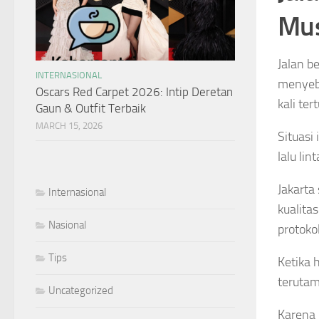
Mus
Jalan b
INTERNASIONAL
menyeba
Oscars Red Carpet 2026: Intip Deretan
kali ter
Gaun & Outfit Terbaik
MARCH 15, 2026
Situasi
lalu li
Jakarta
Internasional
kualitas
Nasional
protoko
Tips
Ketika 
terutama
Uncategorized
Karena 