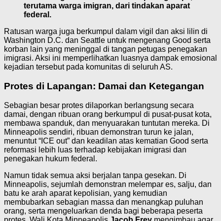
terutama warga imigran, dari tindakan aparat
federal.
Ratusan warga juga berkumpul dalam vigil dan aksi lilin di
Washington D.C. dan Seattle untuk mengenang Good serta
korban lain yang meninggal di tangan petugas penegakan
imigrasi. Aksi ini memperlihatkan luasnya dampak emosional
kejadian tersebut pada komunitas di seluruh AS.
Protes di Lapangan: Damai dan Ketegangan
Sebagian besar protes dilaporkan berlangsung secara
damai, dengan ribuan orang berkumpul di pusat-pusat kota,
membawa spanduk, dan menyuarakan tuntutan mereka. Di
Minneapolis sendiri, ribuan demonstran turun ke jalan,
menuntut “ICE out” dan keadilan atas kematian Good serta
reformasi lebih luas terhadap kebijakan imigrasi dan
penegakan hukum federal.
Namun tidak semua aksi berjalan tanpa gesekan. Di
Minneapolis, sejumlah demonstran melempar es, salju, dan
batu ke arah aparat kepolisian, yang kemudian
membubarkan sebagian massa dan menangkap puluhan
orang, serta mengeluarkan denda bagi beberapa peserta
protes. Wali Kota Minneapolis
Jacob Frey
mengimbau agar