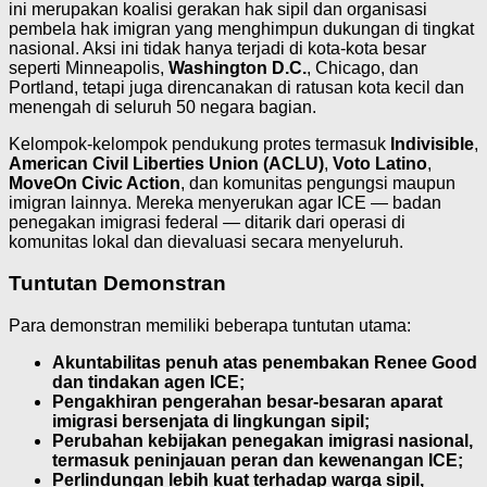
ini merupakan koalisi gerakan hak sipil dan organisasi
pembela hak imigran yang menghimpun dukungan di tingkat
nasional. Aksi ini tidak hanya terjadi di kota-kota besar
seperti Minneapolis,
Washington D.C.
, Chicago, dan
Portland, tetapi juga direncanakan di ratusan kota kecil dan
menengah di seluruh 50 negara bagian.
Kelompok-kelompok pendukung protes termasuk
Indivisible
,
American Civil Liberties Union (ACLU)
,
Voto Latino
,
MoveOn Civic Action
, dan komunitas pengungsi maupun
imigran lainnya. Mereka menyerukan agar ICE — badan
penegakan imigrasi federal — ditarik dari operasi di
komunitas lokal dan dievaluasi secara menyeluruh.
Tuntutan Demonstran
Para demonstran memiliki beberapa tuntutan utama:
Akuntabilitas penuh atas penembakan Renee Good
dan tindakan agen ICE;
Pengakhiran pengerahan besar-besaran aparat
imigrasi bersenjata di lingkungan sipil;
Perubahan kebijakan penegakan imigrasi nasional,
termasuk peninjauan peran dan kewenangan ICE;
Perlindungan lebih kuat terhadap warga sipil,