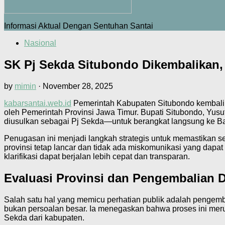
Informasi Aktual Dengan Sentuhan Santai
Nasional
SK Pj Sekda Situbondo Dikembalikan, 
by
mimin
·
November 28, 2025
kabarsantai.web.id
Pemerintah Kabupaten Situbondo kembali 
oleh Pemerintah Provinsi Jawa Timur. Bupati Situbondo, Yu
diusulkan sebagai Pj Sekda—untuk berangkat langsung ke B
Penugasan ini menjadi langkah strategis untuk memastikan s
provinsi tetap lancar dan tidak ada miskomunikasi yang dapa
klarifikasi dapat berjalan lebih cepat dan transparan.
Evaluasi Provinsi dan Pengembalian
Salah satu hal yang memicu perhatian publik adalah pengemb
bukan persoalan besar. Ia menegaskan bahwa proses ini meru
Sekda dari kabupaten.