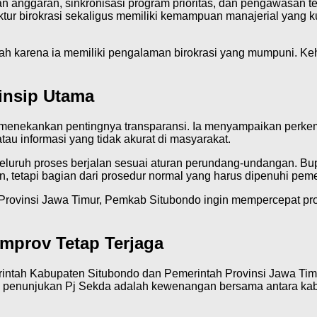
 anggaran, sinkronisasi program prioritas, dan pengawasan 
 birokrasi sekaligus memiliki kemampuan manajerial yang kua
ah karena ia memiliki pengalaman birokrasi yang mumpuni. Ke
insip Utama
menekankan pentingnya transparansi. Ia menyampaikan perkemb
au informasi yang tidak akurat di masyarakat.
ruh proses berjalan sesuai aturan perundang-undangan. Bupat
tetapi bagian dari prosedur normal yang harus dipenuhi peme
vinsi Jawa Timur, Pemkab Situbondo ingin mempercepat proses
mprov Tetap Terjaga
rintah Kabupaten Situbondo dan Pemerintah Provinsi Jawa Timu
wa penunjukan Pj Sekda adalah kewenangan bersama antara ka