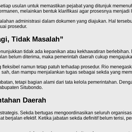
iap usulan untuk memastikan pejabat yang ditunjuk memenuhi sy
manen, melainkan bentuk klarifikasi agar prosesnya menjadi le
lahan administrasi dalam dokumen yang diajukan. Hal tersebu
uai prosedur.
agi, Tidak Masalah”
enunjukkan tidak ada kepanikan atau kekhawatiran berlebihan. M
lan belum diterima, maka pemerintah daerah cukup mengajuka
g fleksibel namun tetap patuh terhadap prosedur. Rio menega
t, sah, dan mampu menjalankan tugas sebagai sekda yang memi
an, tetapi bagian alami dari tata kelola pemerintahan. Deng
Kabupaten Situbondo.
ntahan Daerah
t strategis. Sekda bertugas mengoordinasikan seluruh organis
t berjalan efektif. Ketika jabatan sekda definitif belum terisi