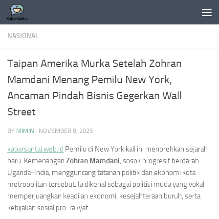
Skip to content
NASIONAL
Taipan Amerika Murka Setelah Zohran
Mamdani Menang Pemilu New York,
Ancaman Pindah Bisnis Gegerkan Wall
Street
BY
MIMIN
·
NOVEMBER 8, 2025
kabarsantai.web.id
Pemilu di New York kali ini menorehkan sejarah
baru. Kemenangan
Zohran Mamdani
, sosok progresif berdarah
Uganda-India, mengguncang tatanan politik dan ekonomi kota
metropolitan tersebut. Ia dikenal sebagai politisi muda yang vokal
memperjuangkan keadilan ekonomi, kesejahteraan buruh, serta
kebijakan sosial pro-rakyat.