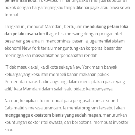
pemerintah kota.
Toko-toko ini nantinya akan menjual kebutuhan
pokok dengan harga terjangkau tanpa dikenai pajak atau biaya sewa
tempat.
Langkah ini, menurut Mamdani, bertujuan
mendukung petani lokal
dan pelaku usaha kecil
agar bisa bersaing dengan jaringan ritel
besar yang selama ini mendominasi pasar. Ia juga menilai sistem
ekonomi New York terlalu menguntungkan korporasi besar dan
meninggalkan masyarakat berpendapatan rendah.
“Tidak masuk akal jika di kota sekaya New York masih banyak
keluarga yang kesulitan membeli bahan makanan pokok.
Pemerintah harus hadir langsung dalam menciptakan pasar yang
adil,” kata Mamdani dalam salah satu pidato kampanyenya.
Namun, kebijakan itu membuat para pengusaha besar seperti
Catsimatidis merasa terancam. Ia menilai program tersebut akan
mengganggu ekosistem bisnis yang sudah mapan
, menurunkan
keuntungan sektor ritel swasta, dan berpotensi membuat investor
kabur.