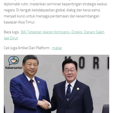
diplomatik rutin, melainkan cerminan kepentingan strategis kedua
negara. Di tengah ketidakpastian global, dialog dan kerja sama
menjadi kunci untuk menjaga perdamaian dan keseimbangan
kawasan Asia Timur.
Baca Juga :
BAI Tetapkan Jajaran Komisaris–Direksi, Darwin Saleh
Jadi Dirut
Cek Juga Artikel Dari Platform :
mabar