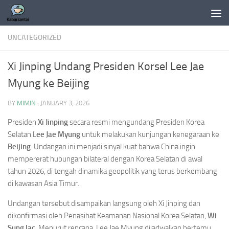
Skip to content
UNCATEGORIZED
Xi Jinping Undang Presiden Korsel Lee Jae
Myung ke Beijing
BY
MIMIN
·
JANUARY 3, 2026
Presiden
Xi Jinping
secara resmi mengundang Presiden Korea
Selatan
Lee Jae Myung
untuk melakukan kunjungan kenegaraan ke
Beijing
. Undangan ini menjadi sinyal kuat bahwa China ingin
mempererat hubungan bilateral dengan Korea Selatan di awal
tahun 2026, di tengah dinamika geopolitik yang terus berkembang
di kawasan Asia Timur.
Undangan tersebut disampaikan langsung oleh Xi Jinping dan
dikonfirmasi oleh Penasihat Keamanan Nasional Korea Selatan,
Wi
Sung Iac
. Menurut rencana, Lee Jae Myung dijadwalkan bertemu