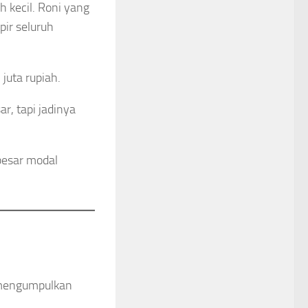
h kecil. Roni yang
ir seluruh
juta rupiah.
r, tapi jadinya
besar modal
k mengumpulkan