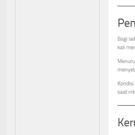
Pen
Bagi se
kali me
Menurut
menyeba
Kondisi
saat in
Ker