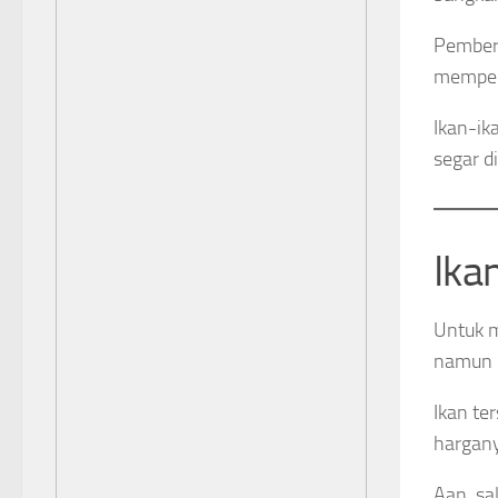
Pembers
memperb
Ikan-ik
segar d
Ika
Untuk m
namun m
Ikan te
hargany
Aan, sa