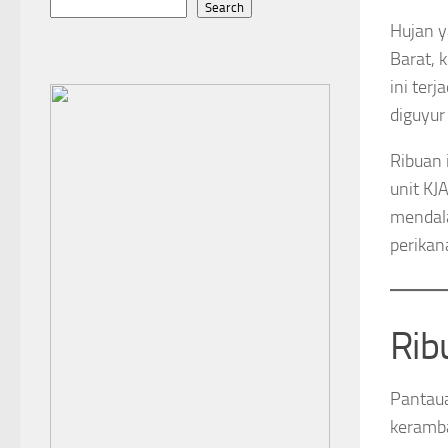
Search
Hujan y
Barat, 
ini ter
diguyur
Ribuan 
unit KJ
mendala
perikan
Rib
Pantaua
keramba