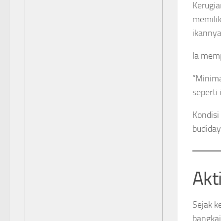
Kerugia
memilik
ikannya
Ia memp
“Minima
seperti 
Kondisi
budiday
Akt
Sejak k
bangkai