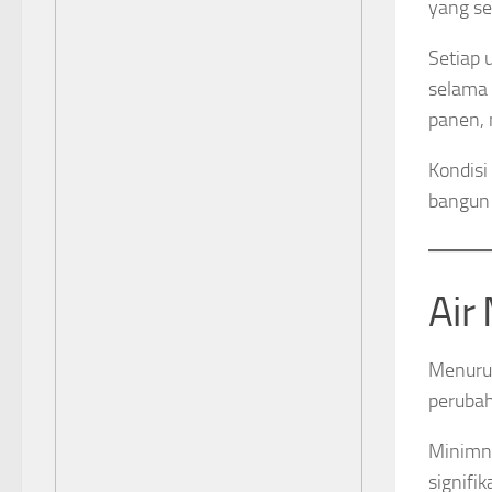
yang se
Setiap 
selama 
panen, 
Kondisi
bangun
Air
Menurut
perubah
Minimn
signifi