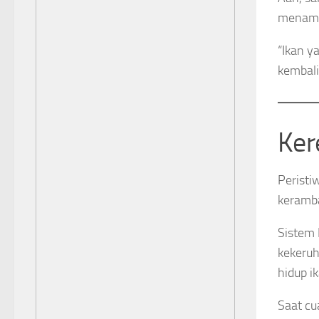
menamb
“Ikan y
kembali
Ker
Peristi
keramba
Sistem 
kekeruh
hidup i
Saat cu