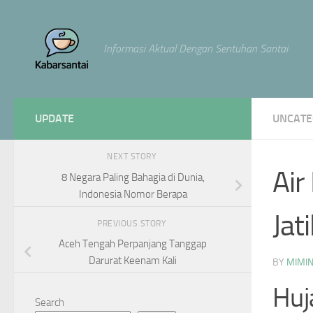
Skip to content
Informasi Aktual Dengan Sentuhan Santai
UPDATE
UNCATE
NEXT STORY
Air
8 Negara Paling Bahagia di Dunia,
Indonesia Nomor Berapa
Jat
PREVIOUS STORY
Aceh Tengah Perpanjang Tanggap
Darurat Keenam Kali
BY
MIMI
Huj
Search