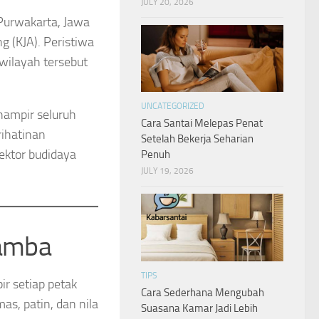
JULY 20, 2026
Purwakarta, Jawa
g (KJA). Peristiwa
 wilayah tersebut
UNCATEGORIZED
hampir seluruh
Cara Santai Melepas Penat
rihatinan
Setelah Bekerja Seharian
ektor budidaya
Penuh
JULY 19, 2026
ramba
TIPS
r setiap petak
Cara Sederhana Mengubah
as, patin, dan nila
Suasana Kamar Jadi Lebih