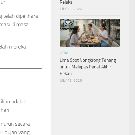
ur.
Relaks
JULY 15, 2026
 telah dipelihara
emasuki masa
telah mereka
VIRAL
Lima Spot Nongkrong Tenang
untuk Melepas Penat Akhir
Pekan
JULY 15, 2026
ikan adalah
hari.
nurun secara
air hujan yang