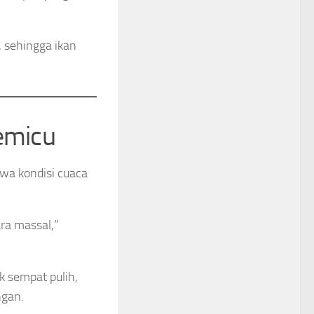
 sehingga ikan
Pemicu
hwa kondisi cuaca
ara massal,”
k sempat pulih,
ngan.