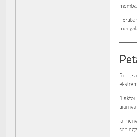
membawa
Perubah
mengala
Pet
Roni, s
ekstrem
“Faktor
ujarnya
Ia meny
sehingg