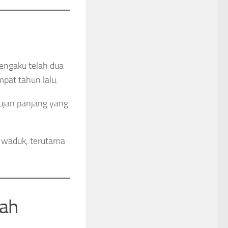
mengaku telah dua
mpat tahun lalu.
hujan panjang yang
i waduk, terutama
iah