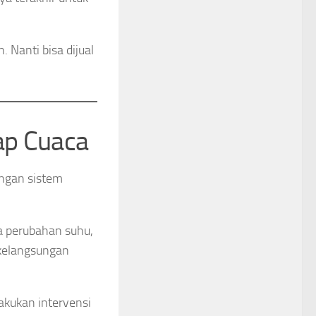
 Nanti bisa dijual
ap Cuaca
engan sistem
a perubahan suhu,
 kelangsungan
akukan intervensi