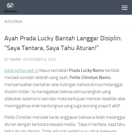
Skip to content
NASIONAL
Ayah Prada Lucky Bantah Langgar Disiplin:
“Saya Tentara, Saya Tahu Aturan!”
BY
MIMIN
·
NOVEMBER 6, 2025
kabarsantai.web.id
Kasus kematian
Prada Lucky Namo
kembali
menjadi sorotan setelah sang ayah,
Pelda Christian Namo
,
menyampaikan bantahan atas tudingan bahwa dirinya melanggar
disiplin militer. Ia menegaskan bahwa semua langkah yang
dilakukan selama ini semata-mata bertujuan mencari keadilan atas
meninggalnya anak kandungnya yang juga seorang prajurit aktif.
Pelda Christian menolak keras anggapan bahwa ia telah melanggar
aturan dengan berbicara kepada media. “Saya ini tentara, saya tahu
betul aturan disiplin. Tidak ada niat sedikit pun untuk melawan