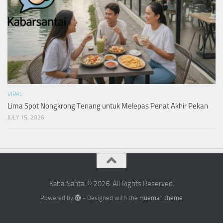
VIRAL
Lima Spot Nongkrong Tenang untuk Melepas Penat Akhir Pekan
JULY 15, 2026
KabarSantai © 2026. All Rights Reserved.
Powered by
- Designed with the
Hueman theme