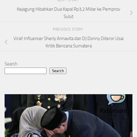
NEXT STORY
Kejagung Hibahkan Dua Kapal Rp3,2 Miliar ke Pemprov
Sulut
PREVIOUS STORY
Viral! Influencer Sherly Annavita dan DJ Donny Diteror Usai
Kritik Bencana Sumatera
Search
Search