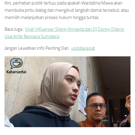
Kini, perhatian publik tertuju pada apakah Wardatina Mawa akan
membuka pintu dialog dan mengikuti langkah damai tersebut, atau
memilih melanjutkan proses hukum hingga tuntas.
Baca Juga :
Viral! Influencer Sherly Annavita dan DJ Donny Diteror
Usai Kritik Bencana Sumatera
Jangan Lewatkan Info Penting Dari :
updatecepat