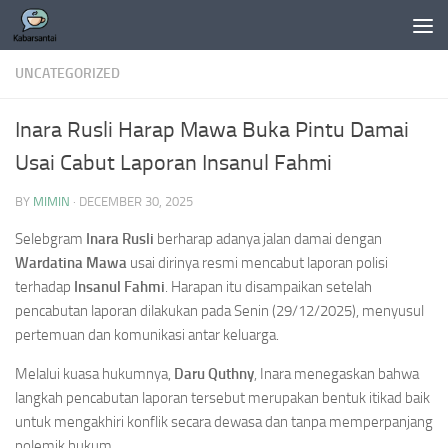
Skip to content
UNCATEGORIZED
Inara Rusli Harap Mawa Buka Pintu Damai
Usai Cabut Laporan Insanul Fahmi
BY
MIMIN
·
DECEMBER 30, 2025
Selebgram
Inara Rusli
berharap adanya jalan damai dengan
Wardatina Mawa
usai dirinya resmi mencabut laporan polisi
terhadap
Insanul Fahmi
. Harapan itu disampaikan setelah
pencabutan laporan dilakukan pada Senin (29/12/2025), menyusul
pertemuan dan komunikasi antar keluarga.
Melalui kuasa hukumnya,
Daru Quthny
, Inara menegaskan bahwa
langkah pencabutan laporan tersebut merupakan bentuk itikad baik
untuk mengakhiri konflik secara dewasa dan tanpa memperpanjang
polemik hukum.