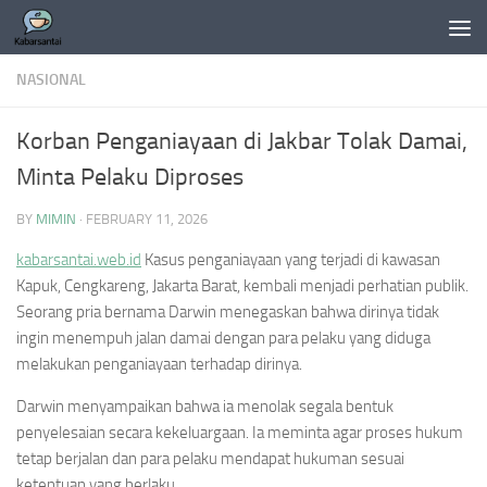
Skip to content
NASIONAL
Korban Penganiayaan di Jakbar Tolak Damai,
Minta Pelaku Diproses
BY
MIMIN
·
FEBRUARY 11, 2026
kabarsantai.web.id
Kasus penganiayaan yang terjadi di kawasan
Kapuk, Cengkareng, Jakarta Barat, kembali menjadi perhatian publik.
Seorang pria bernama Darwin menegaskan bahwa dirinya tidak
ingin menempuh jalan damai dengan para pelaku yang diduga
melakukan penganiayaan terhadap dirinya.
Darwin menyampaikan bahwa ia menolak segala bentuk
penyelesaian secara kekeluargaan. Ia meminta agar proses hukum
tetap berjalan dan para pelaku mendapat hukuman sesuai
ketentuan yang berlaku.