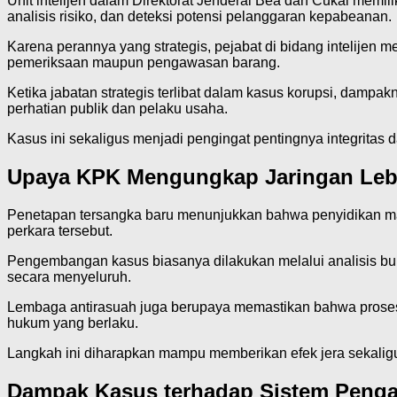
Unit intelijen dalam Direktorat Jenderal Bea dan Cukai memi
analisis risiko, dan deteksi potensi pelanggaran kepabeanan.
Karena perannya yang strategis, pejabat di bidang intelijen me
pemeriksaan maupun pengawasan barang.
Ketika jabatan strategis terlibat dalam kasus korupsi, dam
perhatian publik dan pelaku usaha.
Kasus ini sekaligus menjadi pengingat pentingnya integrita
Upaya KPK Mengungkap Jaringan Leb
Penetapan tersangka baru menunjukkan bahwa penyidikan ma
perkara tersebut.
Pengembangan kasus biasanya dilakukan melalui analisis bukti
secara menyeluruh.
Lembaga antirasuah juga berupaya memastikan bahwa proses h
hukum yang berlaku.
Langkah ini diharapkan mampu memberikan efek jera sekali
Dampak Kasus terhadap Sistem Peng