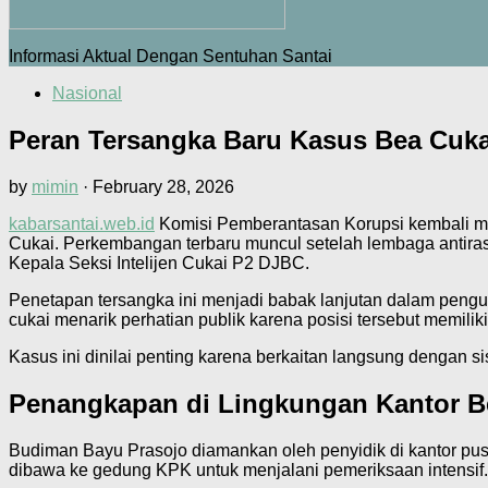
Informasi Aktual Dengan Sentuhan Santai
Nasional
Peran Tersangka Baru Kasus Bea Cuk
by
mimin
·
February 28, 2026
kabarsantai.web.id
Komisi Pemberantasan Korupsi kembali men
Cukai. Perkembangan terbaru muncul setelah lembaga antir
Kepala Seksi Intelijen Cukai P2 DJBC.
Penetapan tersangka ini menjadi babak lanjutan dalam peng
cukai menarik perhatian publik karena posisi tersebut memilik
Kasus ini dinilai penting karena berkaitan langsung dengan s
Penangkapan di Lingkungan Kantor B
Budiman Bayu Prasojo diamankan oleh penyidik di kantor pu
dibawa ke gedung KPK untuk menjalani pemeriksaan intensif.