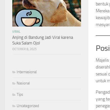
bentuk 
Mereka 
kewajib
masyar
VIRAL
Anjing di Bandung Jadi Viral karena
Suka Salam Ojol
Posi
OCTOBER 8, 2025
Majelis
diserah
Internasional
sesuai 
untuk 
Nasional
Pengadi
Tips
yang te
penegas
Uncategorized