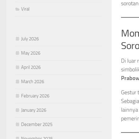
sorotan 
Viral
Mom
July 2026
Sor
May 2026
Di luar
April 2026
simboli
Prabow
March 2026
Gestur 
February 2026
Sebagia
lainnya
January 2026
pemeri
December 2025
November 2025