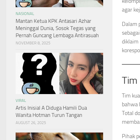
kelomp
agar ke
NASIONAL
Mantan Ketua KPK Antasari Azhar
Dalam p
Meninggal Dunia, Sosok Tegas yang
sebaga
Pernah Guncang Lembaga Antirasuah
diklaim
NOVEMBER 8, 2025
korespo
Tim 
Tim kua
VIRAL
bahwa b
Artis Inisial A Diduga Hamili Dua
Total d
Wanita Hotman Turun Tangan
membant
AUGUST 26, 2025
Pihak p