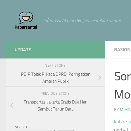
Skip to content
Informasi Aktual Dengan Sentuhan Santai
UPDATE
NASION
NEXT STORY
Sor
PDIP Tolak Pilkada DPRD, Peringatkan
Amarah Publik
Mo
PREVIOUS STORY
Transportasi Jakarta Gratis Dua Hari
Sambut Tahun Baru
BY
MIMI
kabarsa
Search
perhati