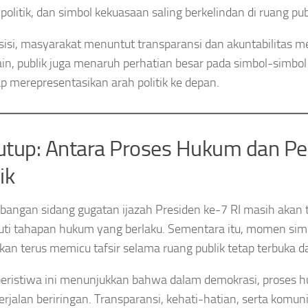
politik, dan simbol kekuasaan saling berkelindan di ruang pub
 sisi, masyarakat menuntut transparansi dan akuntabilitas me
 lain, publik juga menaruh perhatian besar pada simbol-simb
p merepresentasikan arah politik ke depan.
tup: Antara Proses Hukum dan Pe
ik
angan sidang gugatan ijazah Presiden ke-7 RI masih akan t
ti tahapan hukum yang berlaku. Sementara itu, momen sim
 akan terus memicu tafsir selama ruang publik tetap terbuka d
eristiwa ini menunjukkan bahwa dalam demokrasi, proses h
berjalan beriringan. Transparansi, kehati-hatian, serta komuni