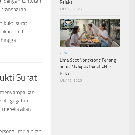
a
, dengan tuntutan
Relaks
a transparan.
JULY 15, 2026
 bukti surat
dokumen itu
 hingga
VIRAL
Lima Spot Nongkrong Tenang
untuk Melepas Penat Akhir
Pekan
kti Surat
JULY 15, 2026
menyampaikan
alil gugatan.
t mereka akan
rsonal, melainkan