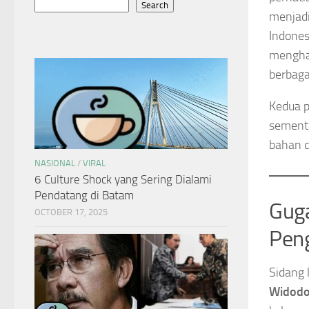
Search
menjadi
Indones
mengham
berbaga
Kedua p
sementa
bahan d
NASIONAL
/
VIRAL
6 Culture Shock yang Sering Dialami
Pendatang di Batam
Guga
OCTOBER 17, 2025
Peng
Sidang 
Widod