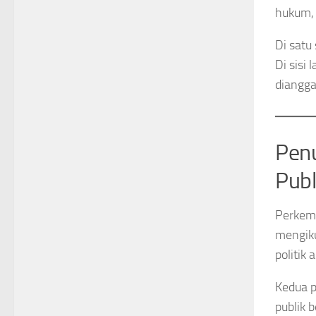
hukum, 
Di satu
Di sisi
diangga
Penu
Publ
Perkemb
mengiku
politik
Kedua p
publik 