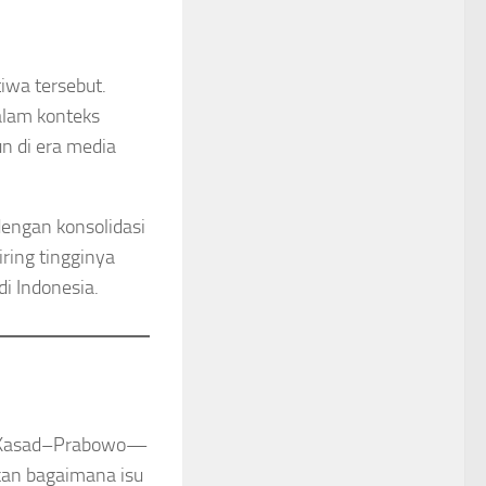
iwa tersebut.
alam konteks
un di era media
engan konsolidasi
ring tingginya
di Indonesia.
en Kasad–Prabowo—
kan bagaimana isu