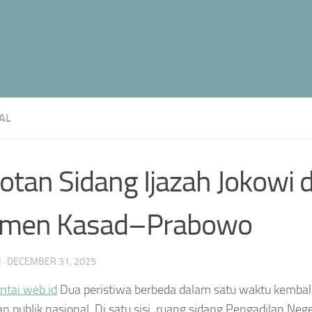
AL
otan Sidang Ijazah Jokowi 
men Kasad–Prabowo
N
·
DECEMBER 31, 2025
ntai.web.id
Dua peristiwa berbeda dalam satu waktu kemba
an publik nasional. Di satu sisi, ruang sidang Pengadilan Neg