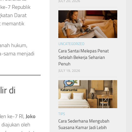
JULY 20, 2026
 ke-7 Republik
gkatan Darat
ut memantik
UNCATEGORIZED
 ranah hukum,
Cara Santai Melepas Penat
ma-sama menjadi
Setelah Bekerja Seharian
Penuh
JULY 19, 2026
ir di
TIPS
den ke-7 RI,
Joko
Cara Sederhana Mengubah
i diajukan oleh
Suasana Kamar Jadi Lebih