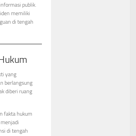
formasi publik.
siden memiliki
aguan di tengah
s Hukum
ti yang
gan berlangsung
k diberi ruang
an fakta hukum
i menjadi
si di tengah