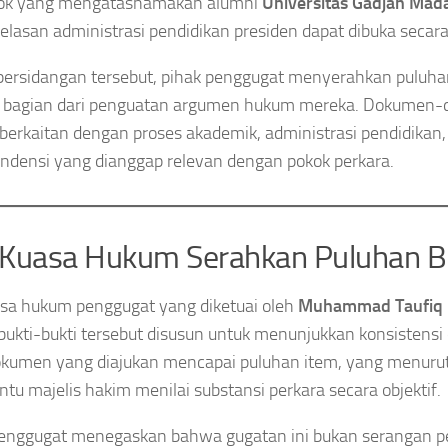
ok yang mengatasnamakan alumni
Universitas Gadjah Mad
jelasan administrasi pendidikan presiden dapat dibuka secar
ersidangan tersebut, pihak penggugat menyerahkan puluhan
i bagian dari penguatan argumen hukum mereka. Dokumen-
 berkaitan dengan proses akademik, administrasi pendidikan,
ndensi yang dianggap relevan dengan pokok perkara.
Kuasa Hukum Serahkan Puluhan Bu
sa hukum penggugat yang diketuai oleh
Muhammad Taufiq
ukti-bukti tersebut disusun untuk menunjukkan konsistensi d
okumen yang diajukan mencapai puluhan item, yang menuru
u majelis hakim menilai substansi perkara secara objektif.
enggugat menegaskan bahwa gugatan ini bukan serangan pe