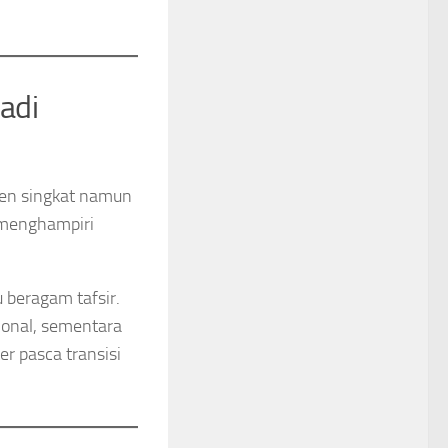
adi
omen singkat namun
t menghampiri
 beragam tafsir.
ional, sementara
er pasca transisi