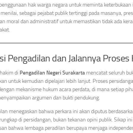
penggunaan hak warga negara untuk meminta keterbukaan in
menilai, sebagai pejabat publik tertinggi pada masanya, pre
an moral dan administratif untuk memastikan tidak ada ker
akat.
si Pengadilan dan Jalannya Prose
 hakim di
Pengadilan Negeri Surakarta
mencatat seluruh buk
kan untuk kemudian dipelajari lebih lanjut. Proses persidan
dengan mekanisme hukum acara perdata, di mana setiap piha
menyampaikan argumen dan bukti pendukung.
lan menegaskan bahwa perkara ini akan diputus berdasark
rungkap di persidangan, bukan tekanan opini publik. Sikap in
an bahwa lembaga peradilan berupaya menjaga independen