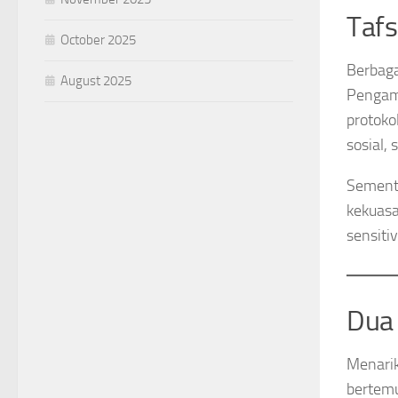
Tafs
October 2025
Berbaga
August 2025
Pengama
protoko
sosial, 
Sementa
kekuasa
sensitiv
Dua 
Menari
bertemu